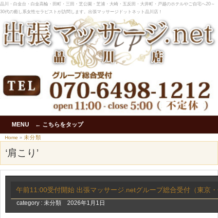
品川・白金台・白金高輪・田町・三田・芝公園・芝浦・大崎・五反田・大井町・戸越のホテルやご自宅へ20～
30代の癒し系女性セラピストが訪問します。出張マッサージドットネット品川店！
MENU ← こちらをタップ
未分類
Home
»
‘肩こり’
午前11:00受付開始 出張マッサージ.netグループ総合受付（東
category :
未分類
2026年1月1日