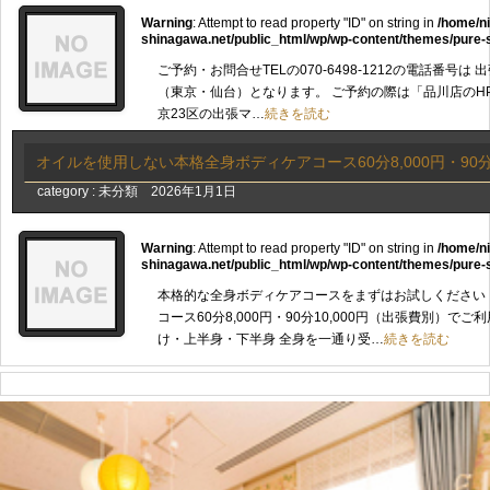
Warning
: Attempt to read property "ID" on string in
/home/n
shinagawa.net/public_html/wp/wp-content/themes/pure-
ご予約・お問合せTELの070-6498-1212の電話番号は
（東京・仙台）となります。 ご予約の際は「品川店のH
京23区の出張マ…
続きを読む
オイルを使用しない本格全身ボディケアコース60分8,000円・90分
category :
未分類
2026年1月1日
Warning
: Attempt to read property "ID" on string in
/home/n
shinagawa.net/public_html/wp/wp-content/themes/pure-
本格的な全身ボディケアコースをまずはお試しください
コース60分8,000円・90分10,000円（出張費別）で
け・上半身・下半身 全身を一通り受…
続きを読む