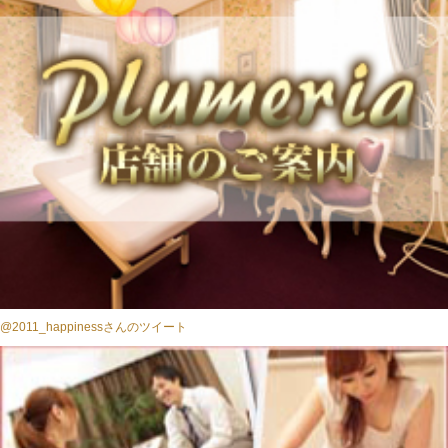
@2011_happinessさんのツイート