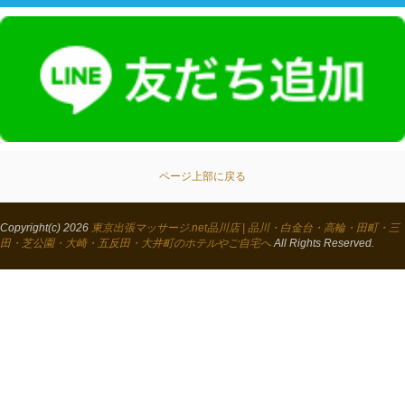
ページ上部に戻る
Copyright(c) 2026
東京出張マッサージ.net品川店 | 品川・白金台・高輪・田町・三
田・芝公園・大崎・五反田・大井町のホテルやご自宅へ
All Rights Reserved.