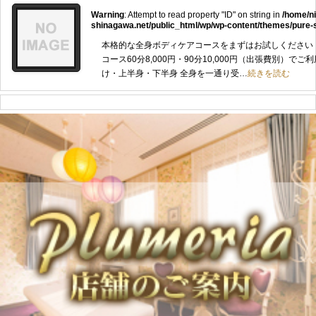
Warning
: Attempt to read property "ID" on string in
/home/n
shinagawa.net/public_html/wp/wp-content/themes/pure-
本格的な全身ボディケアコースをまずはお試しください
コース60分8,000円・90分10,000円（出張費別）で
け・上半身・下半身 全身を一通り受…
続きを読む