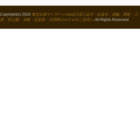
Copyright(c) 2026
東京出張マッサージ.net品川店 | 品川・白金台・高輪・田町・三
田・芝公園・大崎・五反田・大井町のホテルやご自宅へ
All Rights Reserved.