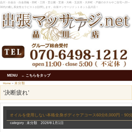
品川・白金台・白金高輪・田町・三田・芝公園・芝浦・大崎・五反田・大井町・戸越のホテルやご自宅へ20～
30代の癒し系女性セラピストが訪問します。出張マッサージドットネット品川店！
MENU ← こちらをタップ
未分類
Home
»
‘決断疲れ’
オイルを使用しない本格全身ボディケアコース60分8,000円・90分
category :
未分類
2026年1月1日