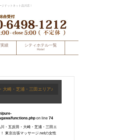
ージドットネット品川店！
材実績
シティホテル一覧
Hotel
・大崎・芝浦・三田エリア♪
n/pure-
agawa/functions.php
on line
74
品川・五反田・大崎・芝浦・三田エ
 東京出張マッサージ.netの女性