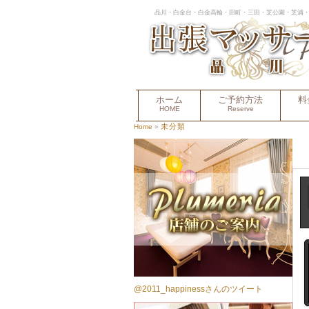
品川・白金台・白金高輪・田町・三田・芝公園・芝浦・
ホーム
ご予約方法
料
HOME
Reserve
未分類
Home
»
@2011_happinessさんのツイート