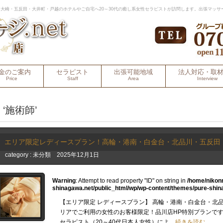
大崎・五反田・大井町・戸越のホテルやご自宅へ20～30代の癒し系女性セラピストが訪問します。出張マッサ
金のご案内
セラピスト
出張可能地域
法人対応・取
Price
Staff
Area
Interview
‘施術師’
エリア限定レディースプラン！高輪・港南・白金台・北品川・五反田
category :
未分類
2025年12月1日
Warning
: Attempt to read property "ID" on string in
/home/nikon
shinagawa.net/public_html/wp/wp-content/themes/pure-shin
【エリア限定 レディースプラン】 高輪・港南・白金台・北
リアでご利用の女性のお客様限定！品川店HP特別プランです！
セラピスト（20～40代日本人女性）によ…
続きを読む