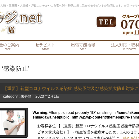
大崎・五反田・大井町・戸越のホテルやご自宅へ20～30代の癒し系女性セラピストが訪問します。出張マッサ
金のご案内
セラピスト
出張可能地域
法人対応・取
Price
Staff
Area
Interview
‘感染防止’
【重要】新型コロナウイルス感染症 感染予防及び感染拡大防止対策
category :
未分類
2023年2月1日
Warning
: Attempt to read property "ID" on string in
/home/nikon
shinagawa.net/public_html/wp/wp-content/themes/pure-shin
お客様各位 【（重要）新型コロナウイルス感染症 感染予防
ピネス株式会社）】 ・衛生管理を徹底するため、1人のセラ
までとさせていただきます（コース内容や時間に…
続きを読