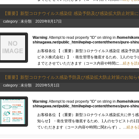
【重要】新型コロナウイルス感染症 感染予防及び感染拡大防止対策
category :
未分類
2020年8月17日
Warning
: Attempt to read property "ID" on string in
/home/nikon
shinagawa.net/public_html/wp/wp-content/themes/pure-shin
お客様各位 【（重要）新型コロナウイルス感染症 感染予防
ピネス株式会社）】 ・衛生管理を徹底するため、1人のセラ
までとさせていただきます（コース内容や時間に…
続きを読
【重要】新型コロナウイルス感染予防及び感染拡大防止対策のお知ら
category :
未分類
2020年5月1日
Warning
: Attempt to read property "ID" on string in
/home/nikon
shinagawa.net/public_html/wp/wp-content/themes/pure-shin
お客様各位 【（重要）新型コロナウイルス感染拡大に伴う
知らせ】 ・衛生管理を徹底するため、1人のセラピストの1
ていただきます（コース内容や時間に関わらず）。…
続きを