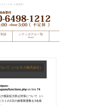
ージドットネット品川店！
材実績
シティホテル一覧
Hotel
について（ハピネス株式会社）
n/pure-
agawa/functions.php
on line
74
及び感染拡大防止対策について（ハ
ピストの1日の接客限度数を3名様
む