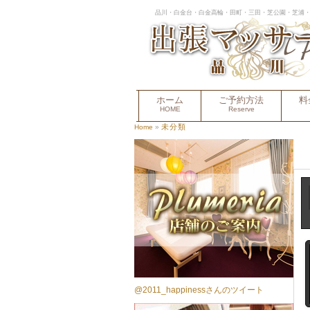
品川・白金台・白金高輪・田町・三田・芝公園・芝浦・
ホーム
ご予約方法
料
HOME
Reserve
未分類
Home
»
@2011_happinessさんのツイート