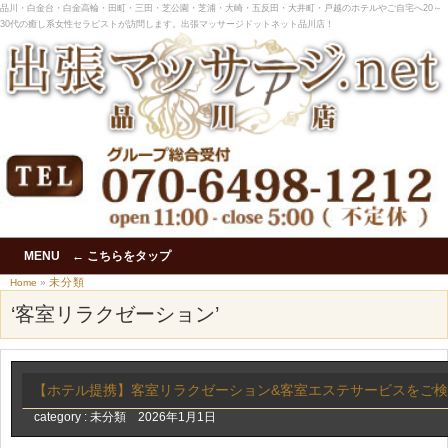
品川・白金台・白金高輪・田町・三田・芝公園・芝浦・大崎・五反田・大井町・戸越のホテルやご自宅へ20～
30代の癒し系女性セラピストが訪問します。出張マッサージドットネット品川店！
MENU ← こちらをタップ
未分類
Home
»
‘客室リラクゼーション’
【ホテル提携】客室リラクゼーション&客室エステサービスをご
category :
未分類
2026年1月1日