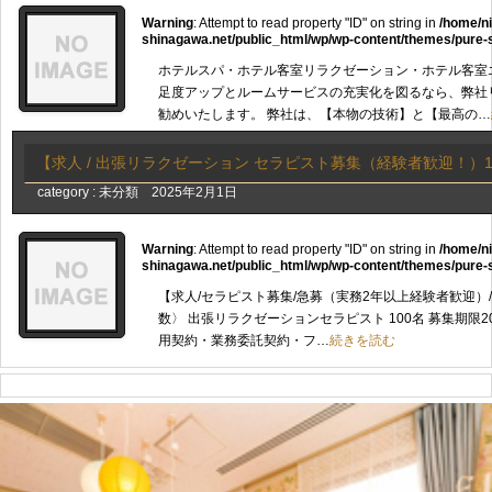
Warning
: Attempt to read property "ID" on string in
/home/n
shinagawa.net/public_html/wp/wp-content/themes/pure-
ホテルスパ・ホテル客室リラクゼーション・ホテル客室
足度アップとルームサービスの充実化を図るなら、弊社
勧めいたします。 弊社は、【本物の技術】と【最高の…
【求人 / 出張リラクゼーション セラピスト募集（経験者歓迎！）1
category :
未分類
2025年2月1日
Warning
: Attempt to read property "ID" on string in
/home/n
shinagawa.net/public_html/wp/wp-content/themes/pure-
【求人/セラピスト募集/急募（実務2年以上経験者歓迎）/入
数〉 出張リラクゼーションセラピスト 100名 募集期限20
用契約・業務委託契約・フ…
続きを読む