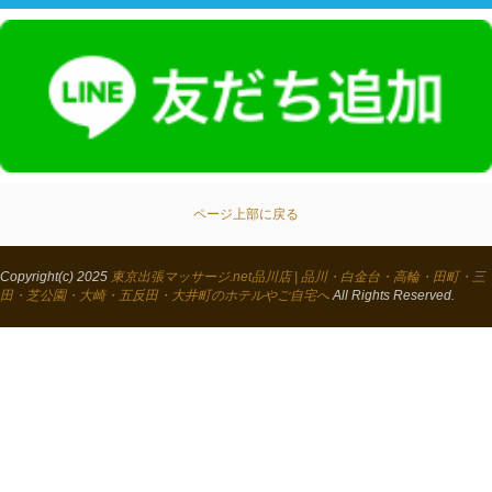
ページ上部に戻る
Copyright(c) 2025
東京出張マッサージ.net品川店 | 品川・白金台・高輪・田町・三
田・芝公園・大崎・五反田・大井町のホテルやご自宅へ
All Rights Reserved.