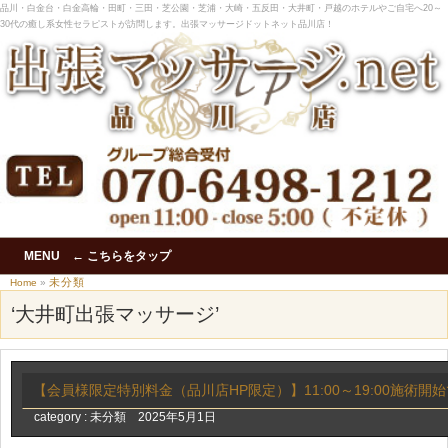
品川・白金台・白金高輪・田町・三田・芝公園・芝浦・大崎・五反田・大井町・戸越のホテルやご自宅へ20～
30代の癒し系女性セラピストが訪問します。出張マッサージドットネット品川店！
MENU ← こちらをタップ
未分類
Home
»
‘大井町出張マッサージ’
【会員様限定特別料金（品川店HP限定）】11:00～19:00施術開始で
category :
未分類
2025年5月1日