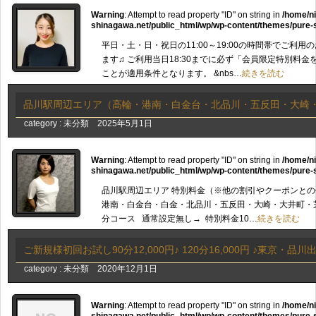
Warning
: Attempt to read property "ID" on string in
/home/n
shinagawa.net/public_html/wp/wp-content/themes/pure-
平日・土・日・祝日の11:00～19:00の時間帯でご利
ます♫ ご利用当日18:30までに必ず「会員限定特別料
ことが適用条件となります。 &nbs…
続きを読む
品川駅周辺エリア（高輪・港南・白金台・北品川・五反田・大崎
category :
未分類
2025年5月1日
Warning
: Attempt to read property "ID" on string in
/home/n
shinagawa.net/public_html/wp/wp-content/themes/pure-
品川駅周辺エリア 特別料金（※他の割引やクーポンとの
港南・白金台・白金・北品川・五反田・大崎・大井町・芝
分コース 通常設定無し→ 特別料金10…
続きを読む
ご新規様初回お試し90分12,000円♪ 120分16,000円 ♪東京・品
category :
未分類
2020年12月1日
Warning
: Attempt to read property "ID" on string in
/home/n