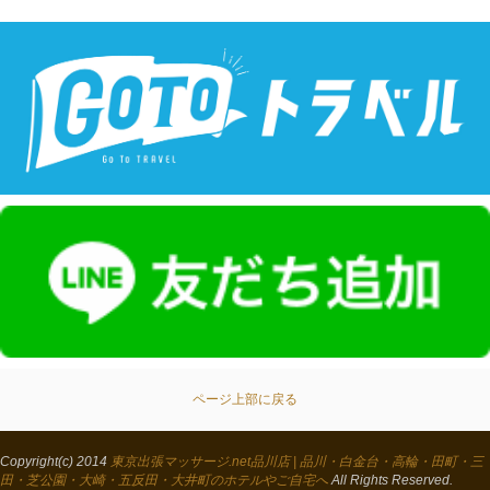
ページ上部に戻る
Copyright(c) 2014
東京出張マッサージ.net品川店 | 品川・白金台・高輪・田町・三
田・芝公園・大崎・五反田・大井町のホテルやご自宅へ
All Rights Reserved.