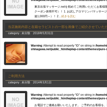
shinagawa.net/public_html/wp/wp-content/themes/pure-
東京出張マッサージ.netを初めてご利用いただくお客様
クーポン併用不可）！ 1. お試しアロマリンパマッサージ&
途1,000円～）！ 2…
続きを読む
当店施術内容と在籍セラピストの一部を画像でご紹介させていた
category :
未分類
2018年5月31日
Warning
: Attempt to read property "ID" on string in
/home/n
shinagawa.net/public_html/wp/wp-content/themes/pure-
ご利用方法
category :
未分類
2014年3月1日
Warning
: Attempt to read property "ID" on string in
/home/n
shinagawa.net/public_html/wp/wp-content/themes/pure-
お電話でご連絡お願いいたします。 ご予約のお客様を、