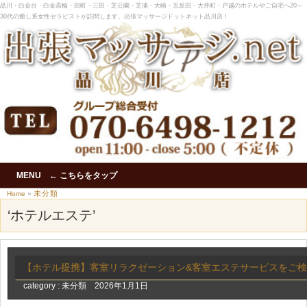
品川・白金台・白金高輪・田町・三田・芝公園・芝浦・大崎・五反田・大井町・戸越のホテルやご自宅へ20～
30代の癒し系女性セラピストが訪問します。出張マッサージドットネット品川店！
MENU ← こちらをタップ
未分類
Home
»
‘ホテルエステ’
【ホテル提携】客室リラクゼーション&客室エステサービスをご
category :
未分類
2026年1月1日