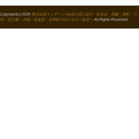
Copyright(c) 2026
東京出張マッサージ.net品川店 | 品川・白金台・高輪・田町・三
田・芝公園・大崎・五反田・大井町のホテルやご自宅へ
All Rights Reserved.