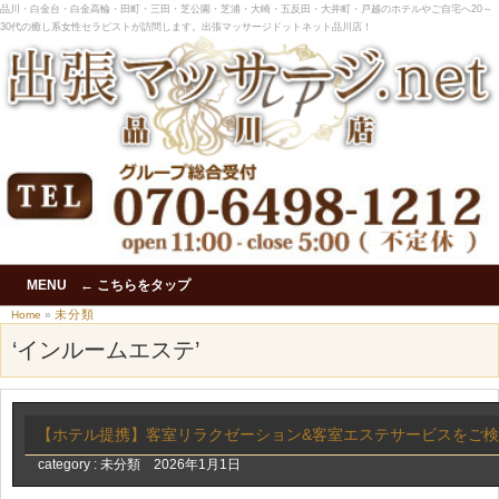
品川・白金台・白金高輪・田町・三田・芝公園・芝浦・大崎・五反田・大井町・戸越のホテルやご自宅へ20～
30代の癒し系女性セラピストが訪問します。出張マッサージドットネット品川店！
MENU ← こちらをタップ
未分類
Home
»
‘インルームエステ’
【ホテル提携】客室リラクゼーション&客室エステサービスをご
category :
未分類
2026年1月1日