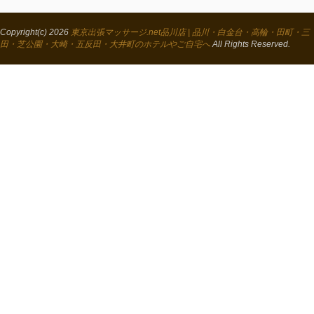
Copyright(c) 2026
東京出張マッサージ.net品川店 | 品川・白金台・高輪・田町・三
田・芝公園・大崎・五反田・大井町のホテルやご自宅へ
All Rights Reserved.