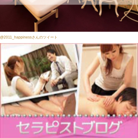
@2011_happinessさんのツイート