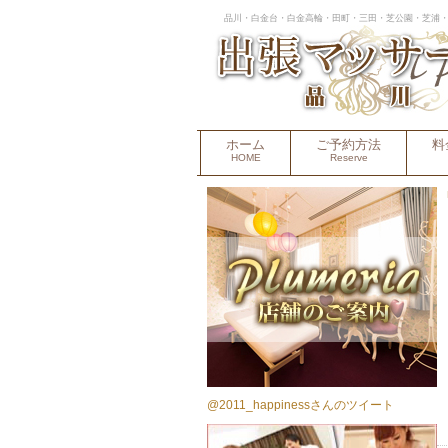
品川・白金台・白金高輪・田町・三田・芝公園・芝浦・
ホーム
ご予約方法
料
HOME
Reserve
@2011_happinessさんのツイート