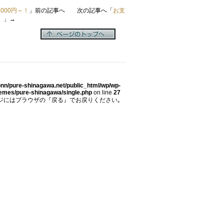
000円～！
」前の記事へ 次の記事へ「
お支
。
」→
nn/pure-shinagawa.net/public_html/wp/wp-
hemes/pure-shinagawa/single.php
on line
27
ジにはブラウザの『戻る』でお戻りください｡