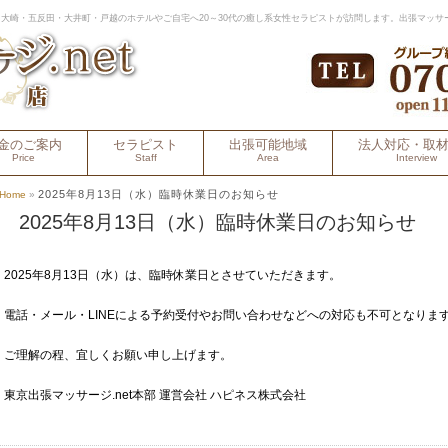
大崎・五反田・大井町・戸越のホテルやご自宅へ20～30代の癒し系女性セラピストが訪問します。出張マッサ
金のご案内
セラピスト
出張可能地域
法人対応・取
Price
Staff
Area
Interview
2025年8月13日（水）臨時休業日のお知らせ
Home
»
2025年8月13日（水）臨時休業日のお知らせ
2025年8月13日（水）は、臨時休業日とさせていただきます。
電話・メール・LINEによる予約受付やお問い合わせなどへの対応も不可となりま
ご理解の程、宜しくお願い申し上げます。
東京出張マッサージ.net本部 運営会社 ハピネス株式会社