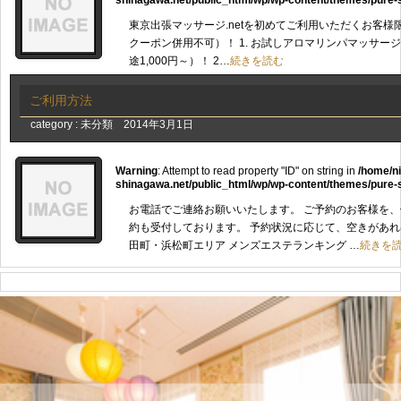
shinagawa.net/public_html/wp/wp-content/themes/pure-
東京出張マッサージ.netを初めてご利用いただくお客様
クーポン併用不可）！ 1. お試しアロマリンパマッサージ&
途1,000円～）！ 2…
続きを読む
ご利用方法
category :
未分類
2014年3月1日
Warning
: Attempt to read property "ID" on string in
/home/n
shinagawa.net/public_html/wp/wp-content/themes/pure-
お電話でご連絡お願いいたします。 ご予約のお客様を、
約も受付しております。 予約状況に応じて、空きがあれ
田町・浜松町エリア メンズエステランキング …
続きを