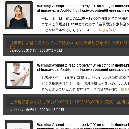
Warning
: Attempt to read property "ID" on string in
/home/n
shinagawa.net/public_html/wp/wp-content/themes/pure-
平日・土・日・祝日の11:00～19:00の時間帯でご利
ます♫ ご利用当日18:30までに必ず「会員限定特別料
ことが適用条件となります。 &nbs…
続きを読む
【重要】新型コロナウイルス感染症 感染予防及び感染拡大防止対
社）
category :
未分類
2023年2月1日
Warning
: Attempt to read property "ID" on string in
/home/n
shinagawa.net/public_html/wp/wp-content/themes/pure-
お客様各位 【（重要）新型コロナウイルス感染症 感染
ピネス株式会社）】 ・衛生管理を徹底するため、1人の
までとさせていただきます（コース内容や時間に…
続き
ご新規様初回お試し90分12,000円♪ 120分16,000円 ♪東京・品
category :
未分類
2020年12月1日
Warning
: Attempt to read property "ID" on string in
/home/n