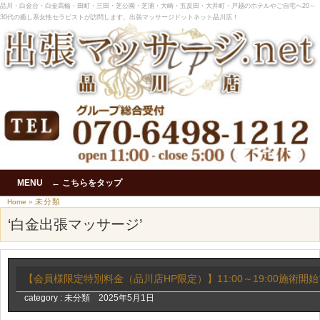
品川・白金台・白金高輪・田町・三田・芝公園・芝浦・大崎・五反田・大井町・戸越のホテルやご自宅へ20～
30代の癒し系女性セラピストが訪問します。出張マッサージドットネット品川店！
MENU ← こちらをタップ
未分類
Home
»
‘白金出張マッサージ’
【会員様限定特別料金（品川店HP限定）】11:00～19:00施術開始で
category :
未分類
2025年5月1日