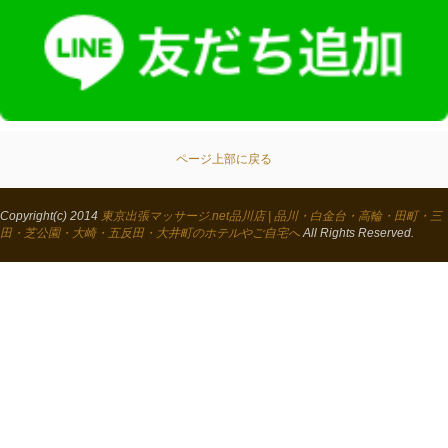
ページ上部に戻る
Copyright(c) 2014
東京出張マッサージ.net品川店 | 品川・白金台・高輪・田町・三
田・芝公園・大崎・五反田・大井町のホテルやご自宅へ
All Rights Reserved.